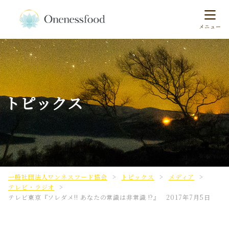
トピックス
一般社団法人ワンネスフード協会
>
トピックス
>
メディア
>
テレビ・ラジオ
>
テレビ東京『ソレダメ!! あなたの常識は非常識 !?』 2017年7月5日