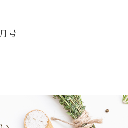
3月号
い