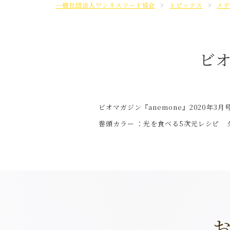
一般社団法人ワンネスフード協会
>
トピックス
>
メデ
ビオ
ビオマガジン『
anemone
』
2020
年3月
巻頭カラー ：光を食べる5次元レシピ