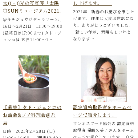
太((・))光の写真展「太陽
し上げます。
◎SUNミュージアム2021」
2021年 新春のお慶びを申し上
げます。 昨年は大変お世話にな
@キチジョウジギャラリー 2月
り、ありがとうございました。
16日〜2月21日 11:30〜19:00
新しい年が、素晴らしい年と
(最終日は17:00まで) タド・ジ
なります…
ュンコは 19日14:00〜1…
【募集】タド・ジュンコの
認定資格取得者をホームペ
お話会&プチ料理会@糸
ージで紹介します。
島
ワンネスフード協会の 認定資格
取得者 保崎久美子さんをホーム
日時 2021年2月28日 (日)
ページで紹介しています。 自分
11:00〜16:00 (開場10:40 )